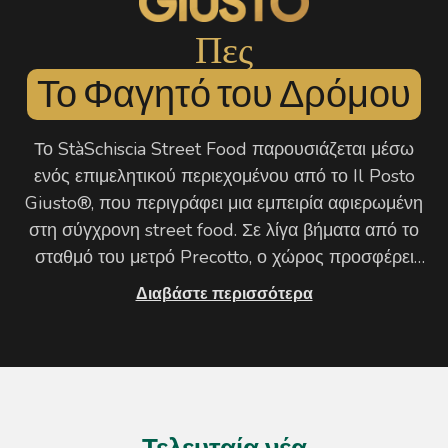
Πες
Το Φαγητό του Δρόμου
Το StàSchiscia Street Food παρουσιάζεται μέσω
ενός επιμελητικού περιεχομένου από το Il Posto
Giusto®, που περιγράφει μια εμπειρία αφιερωμένη
στη σύγχρονη street food. Σε λίγα βήματα από το
σταθμό του μετρό Precotto, ο χώρος προσφέρει
ελαφριές και τραγανές pinse, συνοδεία
Διαβάστε περισσότερα
δημιουργικών finger food σχεδιασμένων για
ανεπίσημη απόλαυση. Φρέσκα υλικά, προσοχή στην
προετοιμασία και δυναμική εξυπηρέτηση
συμβάλλουν σε μια προσφορά κατάλληλη τόσο για
γρήγορη διακοπή όσο και για στιγμές
κοινωνικότητας στην αστική σκηνή του Μιλάνο.