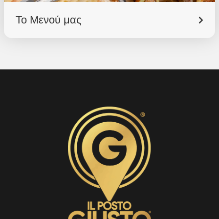
το StàSchiscia στη Viale Monza 222, μην αναβάλλετε
για αύριο τι μπορείτε να φάτε σήμερα!
Το Μενού μας