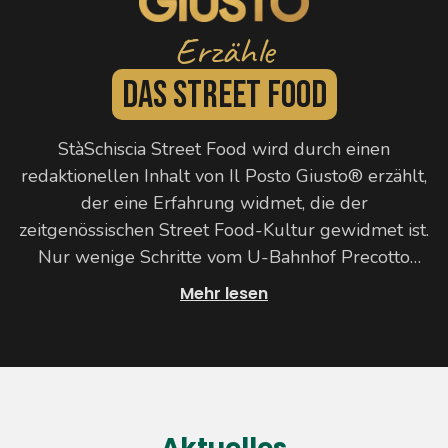
Erzähle
Das Street Food
StàSchiscia Street Food wird durch einen
redaktionellen Inhalt von Il Posto Giusto® erzählt,
der eine Erfahrung widmet, die der
zeitgenössischen Street Food-Kultur gewidmet ist.
Nur wenige Schritte vom U-Bahnhof Precotto
entfernt bietet der Laden leichte und knusprige
Mehr lesen
Pinse an, begleitet von kreativen Fingerfood-
Variationen für einen informellen Genuss. Frische
Zutaten, Sorgfalt bei der Zubereitung und ein
dynamischer Service tragen zu einem Angebot bei,
das sowohl für eine schnelle Pause als auch für
gesellige Momente im städtischen Umfeld