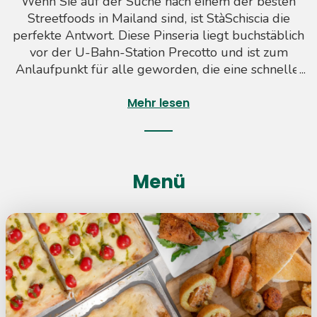
Wenn Sie auf der Suche nach einem der besten
Streetfoods in Mailand sind, ist StàSchiscia die
perfekte Antwort. Diese Pinseria liegt buchstäblich
vor der U-Bahn-Station Precotto und ist zum
Anlaufpunkt für alle geworden, die eine schnelle,
leckere und praktische Mahlzeit zum Mitnehmen
wünschen. Stà Schiscia ist auf leichte, duftende
Mehr lesen
Pinienscheiben spezialisiert, die mit den frischesten
Zutaten zubereitet werden, und kreiert jeden Tag
neue und überraschende Variationen, sowohl
herzhaft als auch süß. Die Speisekarte bietet ein
Menü
Angebot für jeden Geschmack, einschließlich
veganer und vegetarischer Gerichte wie
Fleischbällchen, Omeletts und gemischte frittierte
Speisen. Unsere Fingerfoods sind ideal für
Studenten, Arbeiter und Familien und stehen auch
für die Bewirtung Ihrer besonderen Anlässe zur
Verfügung. Dank des schnellen und stets
aufmerksamen Service können Sie die Qualität bei