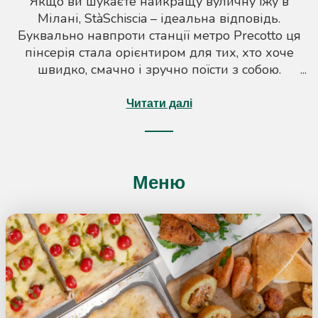
Якщо ви шукаєте найкращу вуличну їжу в
Мілані, StàSchiscia – ідеальна відповідь.
Буквально навпроти станції метро Precotto ця
пінсерія стала орієнтиром для тих, хто хоче
швидко, смачно і зручно поїсти з собою.
Спеціалізуючись на легких, ароматних
нарізаних скибочках, приготованих із
Читати далі
найсвіжіших інгредієнтів, Stà Schiscia щодня
випускає нові та дивовижні варіації, як пікантні,
так і солодкі. Меню пропонує пропозиції на
будь-який смак, включаючи веганські та
Меню
вегетаріанські страви, такі як тефтелі, омлети та
змішані смажені страви. Ідеально підходить для
студентів, робітників і сімей, наші закуски також
доступні для організації ваших особливих
заходів. Завдяки швидкому та завжди уважному
обслуговуванню ви відчуваєте якість у кожному
шматку. Приходьте та відкрийте StàSchiscia на
Viale Monza 222, не відкладайте на завтра те, що