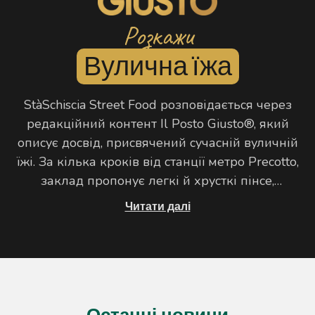
Розкажи
Вулична їжа
StàSchiscia Street Food розповідається через
редакційний контент Il Posto Giusto®, який
описує досвід, присвячений сучасній вуличній
їжі. За кілька кроків від станції метро Precotto,
заклад пропонує легкі й хрусткі пінсе,
супроводжувані креативними finger foods,
Читати далі
розрахованими на неформальне споживання.
Свіжі інгредієнти, увага до приготування та
динамічне обслуговування сприяють
створенню пропозиції, що підходить як для
швидкої перерви, так і для моментів спільності
у міському середовищі Мілана.