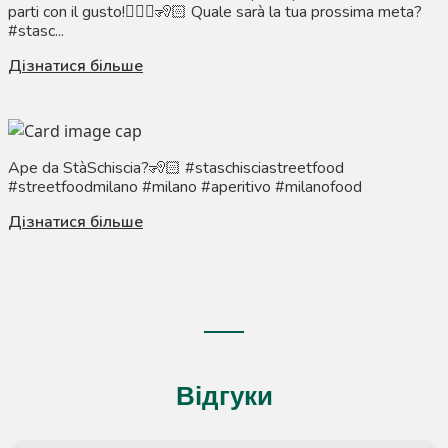
parti con il gusto!🧏🏼‍♀️🧏🏻 Quale sarà la tua prossima meta?
#stasc...
Дізнатися більше
Ape da StàSchiscia?🧏🏻 #staschisciastreetfood
#streetfoodmilano #milano #aperitivo #milanofood
Дізнатися більше
Відгуки