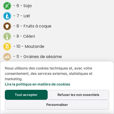
- 6 - Soja
- 7 - Lait
- 8 - Fruits à coque
- 9 - Céleri
- 10 - Moutarde
- 11 - Graines de sésame
- 12 - Anhydride sulfureux et sulfites
Nous utilisons des cookies techniques et, avec votre
consentement, des services externes, statistiques et
- 13 - Lupin
marketing.
Lire la politique en matière de cookies
- 14 - Mollusques
Tout accepter
Refuser les non essentiels
Total de la commande
€ 0,00
Votre sélection
Personnaliser